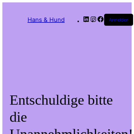
LinkedIn
Instagram
Facebook
Hans & Hund
Anmelden
Entschuldige bitte
die
Unannehmlichkeiten!